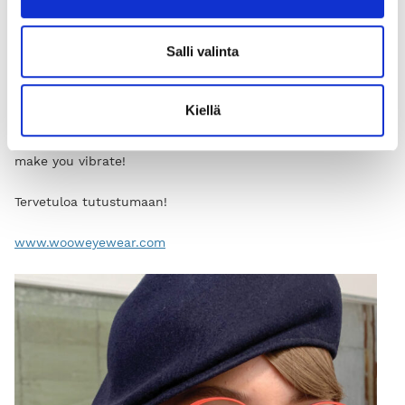
Muuta elämä ikuiseksi juhlaksi aamunkoitosta keskiyön
tuntiin, optisista kehyksistä aurinkolaseihin. Päästä irti,
Salli valinta
uskalla säteillä. Keksi itsesi uudelleen WOOW:n avulla.
WOOW made in Italy.
Kiellä
Spicy and stylish! These are the glasses that will truly
make you vibrate!
Tervetuloa tutustumaan!
www.wooweyewear.com