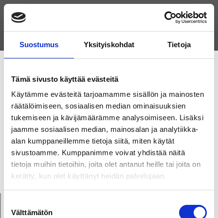
AVAA VALIKKO
Suostumus
Yksityiskohdat
Tietoja
AUTHOR:
Tämä sivusto käyttää evästeitä
OPTIKKOLIIKE |
Käytämme evästeitä tarjoamamme sisällön ja mainosten
räätälöimiseen, sosiaalisen median ominaisuuksien
tukemiseen ja kävijämäärämme analysoimiseen. Lisäksi
RAISION
jaamme sosiaalisen median, mainosalan ja analytiikka-
alan kumppaneillemme tietoja siitä, miten käytät
NÄKÖKULMA OY
sivustoamme. Kumppanimme voivat yhdistää näitä
tietoja muihin tietoihin, joita olet antanut heille tai joita on
kerätty, kun olet käyttänyt heidän palvelujaan.
Suostumuksen
Kategoriat
Välttämätön
valinta